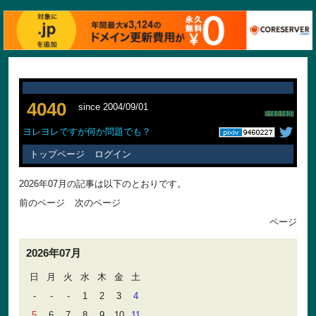
4040
since 2004/09/01
ヨレヨレですが何か問題でも？
トップページ
ログイン
2026年07月の記事は以下のとおりです。
前のページ
次のページ
ページ
2026年07月
日
月
火
水
木
金
土
-
-
-
1
2
3
4
5
6
7
8
9
10
11