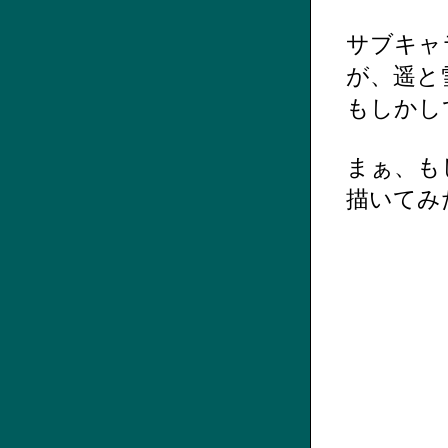
サブキャ
が、遥と
もしかし
まぁ、も
描いてみ