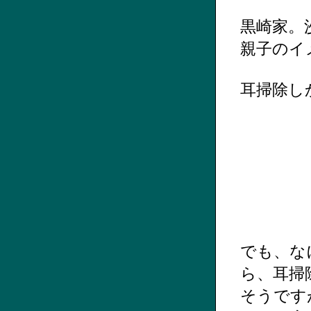
黒崎家。
親子のイ
耳掃除し
でも、な
ら、耳掃
そうです