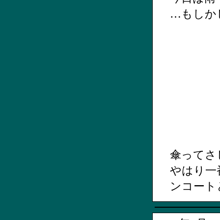
…もしか
傘ってさ
やはり一
ンコート