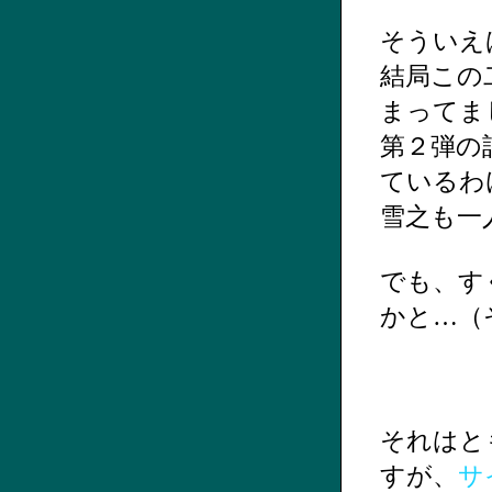
そういえ
結局この
まってま
第２弾の
ているわ
雪之も一
でも、す
かと…（
それはと
すが、
サ