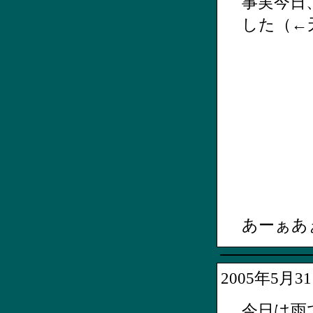
事実今日
した（←
あーぁあ
2005年5月
今日は雨