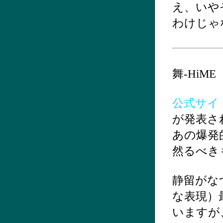
え、いや
わけじゃ
舞-HiME
公式サイ
が発表さ
あの爆発
然るべき
静留がな
な表現）
いますが