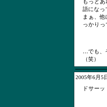
もっとあ
語になっ
まぁ、他
っかりっ
…でも、
（笑）
2005年6月
ドサーッ