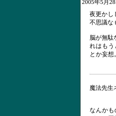
2005年5月
夜更かし
不思議な
脳が無駄
れはもう
とか妄想
魔法先生
なんかも