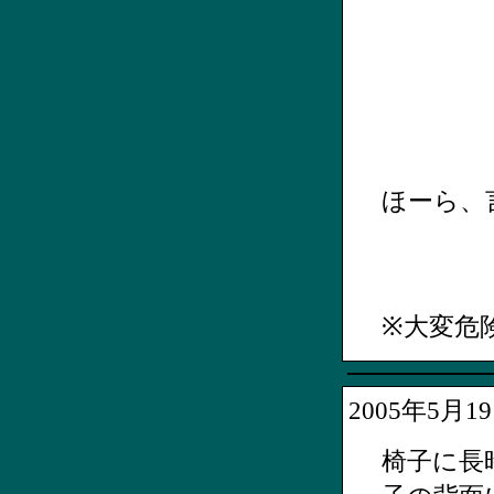
ほーら、
※大変危
2005年5月
椅子に長