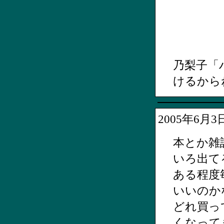
乃梨子「
けるから
2005年6月
本とか雑
いろ出て
ある程度
いいのか
どれ買っ
くなって