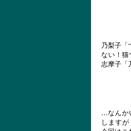
乃梨子「
ない！猫
志摩子「
…なんか
しますが