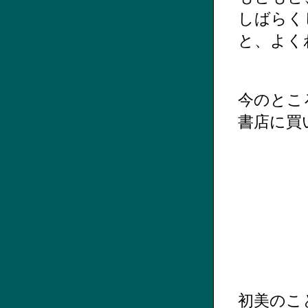
しばらく
と、よく
今のとこ
書店に買
初美のこ