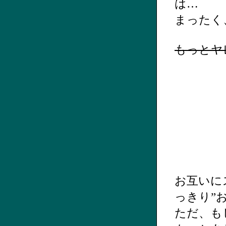
は…
まったく
もっとヤレ
お互いに
っきり”
ただ、も