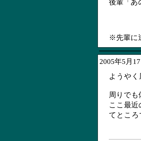
後輩「あ
※先輩に
2005年5月
ようやく
周りでも
ここ最近
てところ