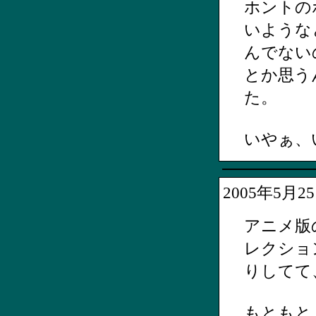
ホントの
いような
んでない
とか思う
た。
いやぁ、
2005年5月
アニメ版
レクショ
りしてて
もともと