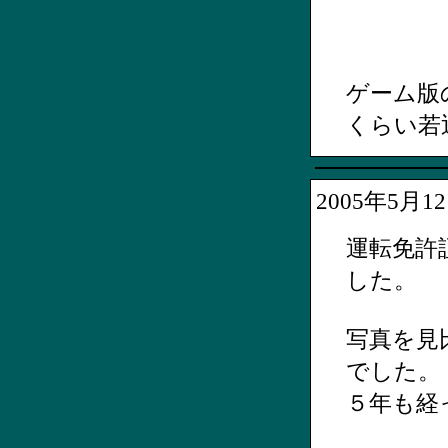
ゲーム版
くらい若
2005年5月
運転免許
した。
写真を見
でした。
５年も経