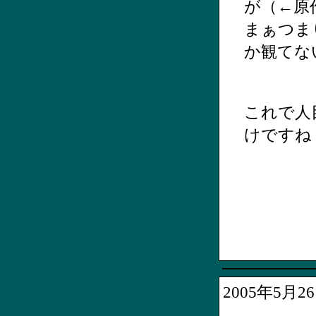
が（←原
まぁつま
か観てな
これで人
けですね
2005年5月