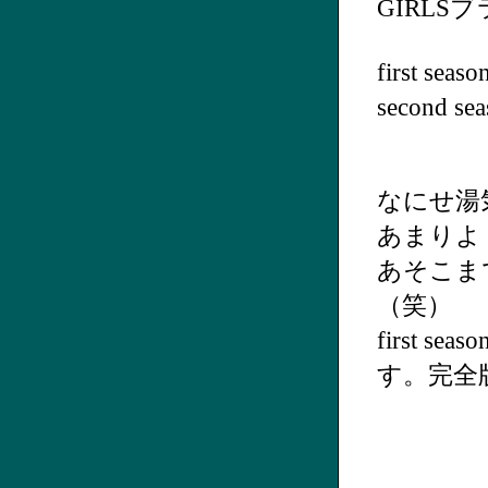
GIRLS
first 
secon
なにせ湯
あまりよ
あそこま
（笑）
first
す。完全