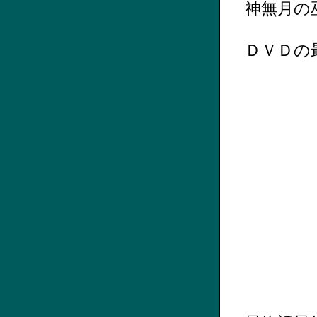
神無月の
ＤＶＤの