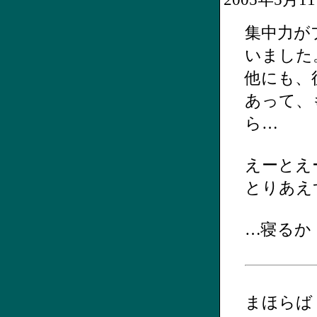
集中力が
いました
他にも、
あって、
ら…
えーとえ
とりあえ
…寝るか
まほらば ～H