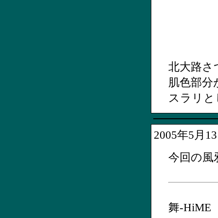
北大路さ
肌色部分
スラリと
2005年5月
今回の風
舞-HiME