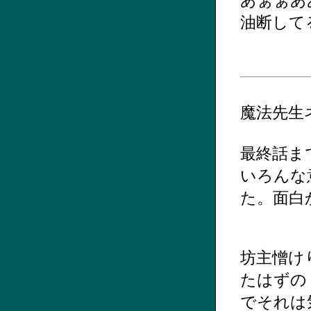
あぁぁあ
油断して
魔法先生
最終話ま
いろんな
た。面白
坊主憎け
たはずの
でそれは